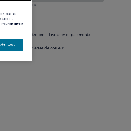
 question sur les tailles
e visites et
tique
us acceptez
Pour en savoir
ls
Conseils d'entretien
Livraison et paiements
pter tout
e 750/1000e et pierres de couleur