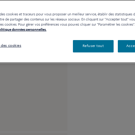
Contactez-nous pour toute
 des cookies et traceurs pour vous proposer un meilleur service, établir des statistiques d
Disponibilité en bou
re de partager des contenus sur les réseaux sociaux. En cliquant sur "Accepter tout" vo
n des cookies. Pour gérer vos préférences vous pouvez cliquer sur "Paramétrer les cookies".
Politique données personnelles.
Description
Détai
 des cookies
Refuser tout
Acce
Moyen modèle or ros