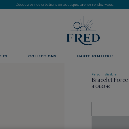
Découvrez nos créations en boutique, prenez rendez-vous.
RIES
COLLECTIONS
HAUTE JOAILLERIE
Personnalisable
Bracelet Force
4 060 €