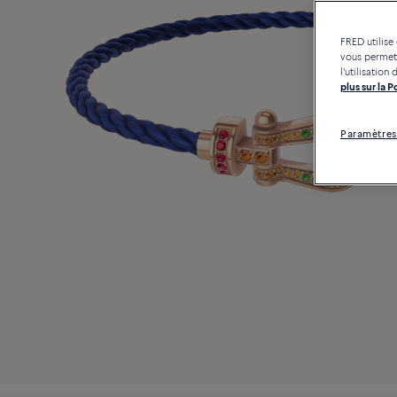
FRED utilise
vous permett
l'utilisatio
plus sur la 
Paramètres