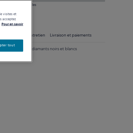
 question sur les tailles
e visites et
tique
us acceptez
Pour en savoir
ls
Conseils d'entretien
Livraison et paiements
pter tout
nc 750/1000e et diamants noirs et blancs