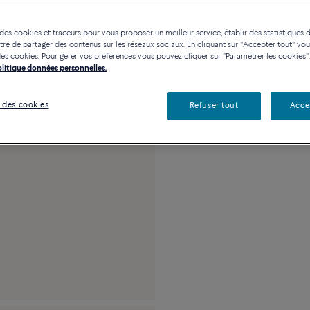
Contactez-nous pour toute
 des cookies et traceurs pour vous proposer un meilleur service, établir des statistiques d
Disponibilité en bou
re de partager des contenus sur les réseaux sociaux. En cliquant sur "Accepter tout" vo
n des cookies. Pour gérer vos préférences vous pouvez cliquer sur "Paramétrer les cookies".
Politique données personnelles.
Description
Détai
 des cookies
Refuser tout
Acce
Grand modèle or bla