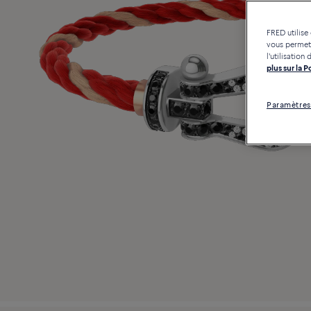
FRED utilise
vous permett
l'utilisatio
plus sur la 
Paramètres