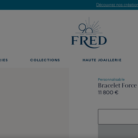
Découvrez nos créations en boutique, prenez rendez-vous.
RIES
COLLECTIONS
HAUTE JOAILLERIE
Personnalisable
Bracelet Force
11 800 €