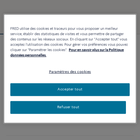
FRED utilise des cookies et traceurs pour vous proposer un meilleur
service, établir des statistiques de visites et vous permettre de partager
des contenus sur les réseaux sociaux. En cliquant sur "Accepter tout" vous
acceptez l'utilisation des cookies. Pour gérer vos préférences vous pouvez
Personnalisable
cliquer sur "Paramétrer les cookies".
Pour en savoir plus sur la Politique
Bracelet Force 10
données personnelles.
9 010 €
Paramètres des cookies
PERSONNALISER
Accepter tout
AJOUTER AU PANIER
Refuser tout
Contactez-nous pour toute question sur les tailles
Disponibilité en boutique