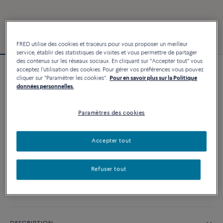
FRED utilise des cookies et traceurs pour vous proposer un meilleur
service, établir des statistiques de visites et vous permettre de partager
des contenus sur les réseaux sociaux. En cliquant sur "Accepter tout" vous
acceptez l'utilisation des cookies. Pour gérer vos préférences vous pouvez
Bracelet Force 10
cliquer sur "Paramétrer les cookies".
Pour en savoir plus sur la Politique
8 850 €
données personnelles.
Paramètres des cookies
PERSONNALISER
Accepter tout
AJOUTER AU PANIER
Contactez-nous pour toute question sur les tailles
Refuser tout
Disponibilité en boutique