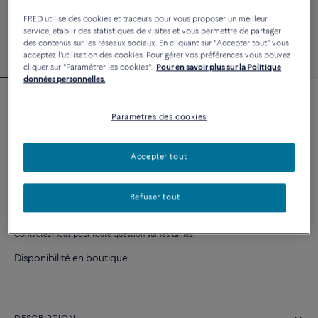
FRED utilise des cookies et traceurs pour vous proposer un meilleur
service, établir des statistiques de visites et vous permettre de partager
des contenus sur les réseaux sociaux. En cliquant sur "Accepter tout" vous
acceptez l'utilisation des cookies. Pour gérer vos préférences vous pouvez
cliquer sur "Paramétrer les cookies".
Pour en savoir plus sur la Politique
données personnelles.
Bracelet Force 10
Paramètres des cookies
2 740 €
Accepter tout
PERSONNALISER
Refuser tout
AJOUTER AU PANIER
Contactez-nous pour toute question sur les tailles
Disponibilité en boutique