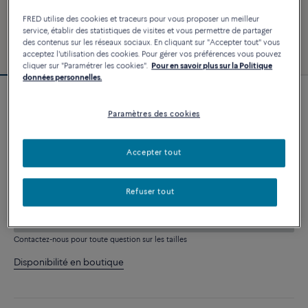
FRED utilise des cookies et traceurs pour vous proposer un meilleur
service, établir des statistiques de visites et vous permettre de partager
des contenus sur les réseaux sociaux. En cliquant sur "Accepter tout" vous
acceptez l'utilisation des cookies. Pour gérer vos préférences vous pouvez
cliquer sur "Paramétrer les cookies".
Pour en savoir plus sur la Politique
données personnelles.
Nouveauté
Paramètres des cookies
Bracelet Force 10
8 090 €
Accepter tout
PERSONNALISER
Refuser tout
AJOUTER AU PANIER
Contactez-nous pour toute question sur les tailles
Disponibilité en boutique