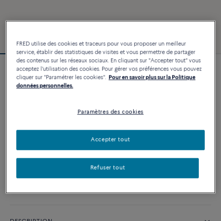
FRED utilise des cookies et traceurs pour vous proposer un meilleur
service, établir des statistiques de visites et vous permettre de partager
des contenus sur les réseaux sociaux. En cliquant sur "Accepter tout" vous
acceptez l'utilisation des cookies. Pour gérer vos préférences vous pouvez
Bracelet Force 10
cliquer sur "Paramétrer les cookies".
Pour en savoir plus sur la Politique
7 770 €
données personnelles.
Paramètres des cookies
PERSONNALISER
Accepter tout
AJOUTER AU PANIER
Contactez-nous pour toute question sur les tailles
Refuser tout
Disponibilité en boutique