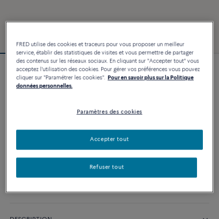
FRED utilise des cookies et traceurs pour vous proposer un meilleur
service, établir des statistiques de visites et vous permettre de partager
des contenus sur les réseaux sociaux. En cliquant sur "Accepter tout" vous
acceptez l'utilisation des cookies. Pour gérer vos préférences vous pouvez
Bracelet Force 10
cliquer sur "Paramétrer les cookies".
Pour en savoir plus sur la Politique
10 800 €
données personnelles.
Paramètres des cookies
PERSONNALISER
Accepter tout
AJOUTER AU PANIER
Contactez-nous pour toute question sur les tailles
Refuser tout
Disponibilité en boutique