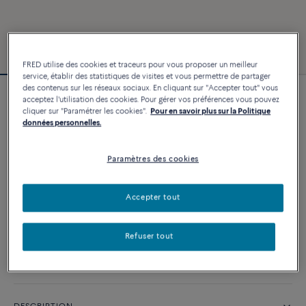
FRED utilise des cookies et traceurs pour vous proposer un meilleur
service, établir des statistiques de visites et vous permettre de partager
des contenus sur les réseaux sociaux. En cliquant sur "Accepter tout" vous
acceptez l'utilisation des cookies. Pour gérer vos préférences vous pouvez
Bracelet Force 10
cliquer sur "Paramétrer les cookies".
Pour en savoir plus sur la Politique
4 540 €
données personnelles.
Paramètres des cookies
PERSONNALISER
Accepter tout
AJOUTER AU PANIER
Contactez-nous pour toute question sur les tailles
Refuser tout
Disponibilité en boutique