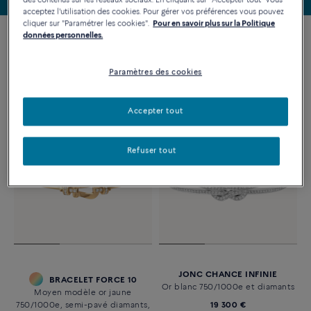
des contenus sur les réseaux sociaux. En cliquant sur "Accepter tout" vous
acceptez l'utilisation des cookies. Pour gérer vos préférences vous pouvez
cliquer sur "Paramétrer les cookies".
Pour en savoir plus sur la Politique
données personnelles.
Filtres
Paramètres des cookies
Accepter tout
Refuser tout
JONC CHANCE INFINIE
BRACELET FORCE 10
Or blanc 750/1000e et diamants
Moyen modèle or jaune
750/1000e, semi-pavé diamants,
19 300 €