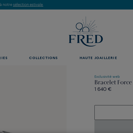
Découvrez nos créations en boutique, prenez rendez-vous.
RIES
COLLECTIONS
HAUTE JOAILLERIE
Exclusivité web
Bracelet Forc
1 640 €