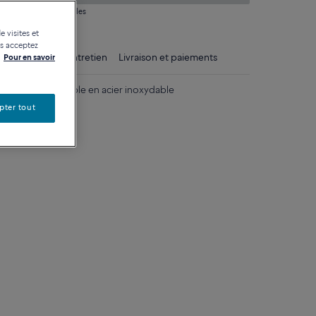
 question sur les tailles
e visites et
us acceptez
ls
Conseils d'entretien
Livraison et paiements
Pour en savoir
noxydable et câble en acier inoxydable
pter tout