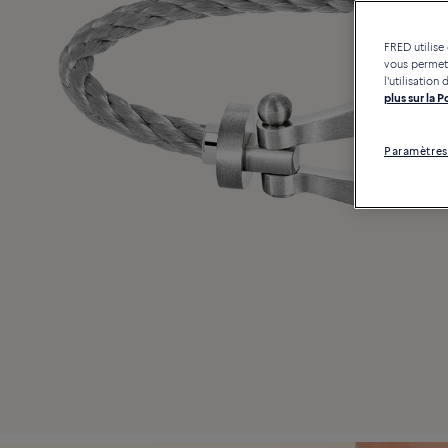
FRED utilise
vous permett
l'utilisatio
plus sur la 
Paramètres