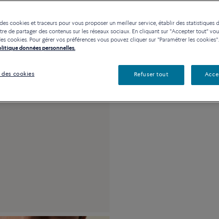
Contactez-nous pour toute
 des cookies et traceurs pour vous proposer un meilleur service, établir des statistiques d
re de partager des contenus sur les réseaux sociaux. En cliquant sur "Accepter tout" vo
Description
Détai
n des cookies. Pour gérer vos préférences vous pouvez cliquer sur "Paramétrer les cookies".
Politique données personnelles.
Grand modèle acier i
 des cookies
Refuser tout
Acce