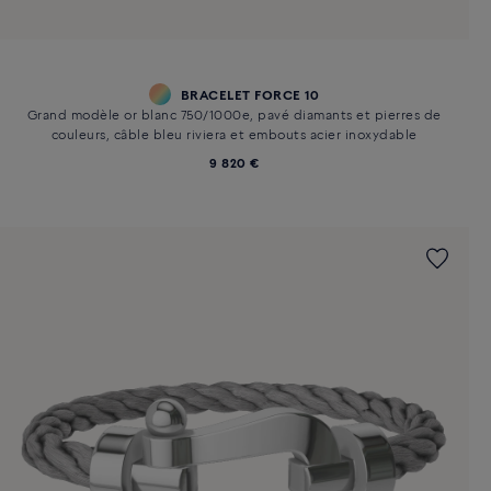
BRACELET FORCE 10
Grand modèle or blanc 750/1000e, pavé diamants et pierres de
couleurs, câble bleu riviera et embouts acier inoxydable
9 820 €