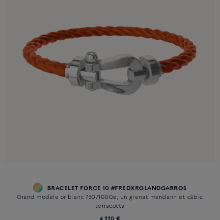
BRACELET FORCE 10 #FREDXROLANDGARROS
Grand modèle or blanc 750/1000e, un grenat mandarin et câble
terracotta
4 270 €