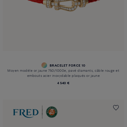
BRACELET FORCE 10
Moyen modèle or jaune 750/1000e, pavé diamants, câble rouge et
embouts acier inoxydable plaqués or jaune
4 540 €