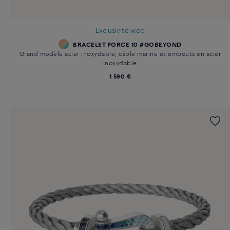
Exclusivité web
BRACELET FORCE 10 #GOBEYOND
Grand modèle acier inoxydable, câble marine et embouts en acier
inoxydable
1 590 €