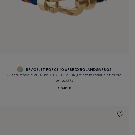
BRACELET FORCE 10 #FREDXROLANDGARROS
Grand modèle or jaune 750/1000e, un grenat mandarin et câble
terracotta
4 040 €