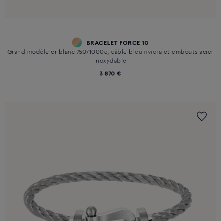
BRACELET FORCE 10
Grand modèle or blanc 750/1000e, câble bleu riviera et embouts acier
inoxydable
3 870 €