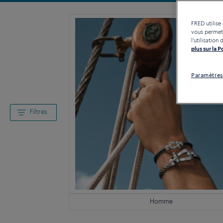
FRED utilise
vous permett
l'utilisatio
plus sur la 
Paramètres
Filtres
Homme