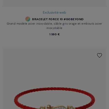
Exclusivité web
BRACELET FORCE 10 #GOBEYOND
Grand modèle acier inoxydable, câble gris orage et embouts acier
inoxydable
1 590 €