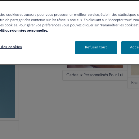
 des cookies et traceurs pour vous proposer un meilleur service, établir des statistiques d
re de partager des contenus sur les réseaux sociaux. En cliquant sur "Accepter tout" vo
n des cookies. Pour gérer vos préférences vous pouvez cliquer sur "Paramétrer les cookies".
Politique données personnelles.
 des cookies
Refuser tout
Acce
Bague pour homme
Cadeaux Personnalisés Pour Lui
Brac