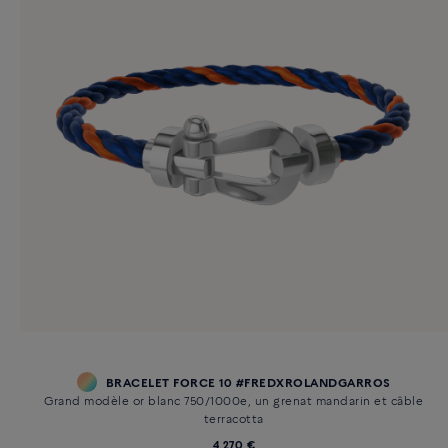
BRACELET FORCE 10 #FREDXROLANDGARROS
Grand modèle or blanc 750/1000e, un grenat mandarin et câble
terracotta
4 270 €