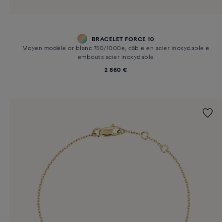
BRACELET FORCE 10
Moyen modèle or blanc 750/1000e, câble en acier inoxydable e
embouts acier inoxydable
2 860 €