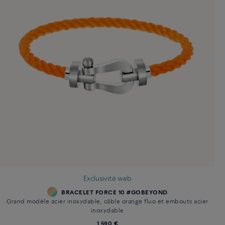
Exclusivité web
BRACELET FORCE 10 #GOBEYOND
Grand modèle acier inoxydable, câble orange fluo et embouts acier
inoxydable
1 590 €