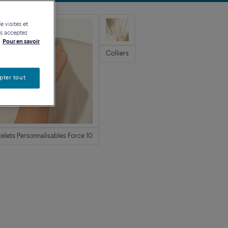
e visites et
us acceptez
Pour en savoir
Colliers
pter tout
elets Personnalisables Force 10